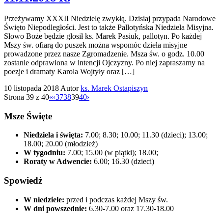
Przeżywamy XXXII Niedzielę zwykłą. Dzisiaj przypada Narodowe
Święto Niepodległości. Jest to także Pallotyńska Niedziela Misyjna.
Słowo Boże będzie głosił ks. Marek Pasiuk, pallotyn. Po każdej
Mszy św. ofiarą do puszek można wspomóc dzieła misyjne
prowadzone przez nasze Zgromadzenie. Msza św. o godz. 10.00
zostanie odprawiona w intencji Ojczyzny. Po niej zapraszamy na
poezje i dramaty Karola Wojtyły oraz […]
10 listopada 2018
Autor
ks. Marek Ostapiszyn
Strona 39 z 40
«
‹
37
38
39
40
›
Msze Święte
Niedziela i święta:
7.00; 8.30; 10.00; 11.30 (dzieci); 13.00;
18.00; 20.00 (młodzież)
W tygodniu:
7.00; 15.00 (w piątki); 18.00;
Roraty w Adwencie:
6.00; 16.30 (dzieci)
Spowiedź
W niedziele:
przed i podczas każdej Mszy św.
W dni powszednie:
6.30-7.00 oraz 17.30-18.00