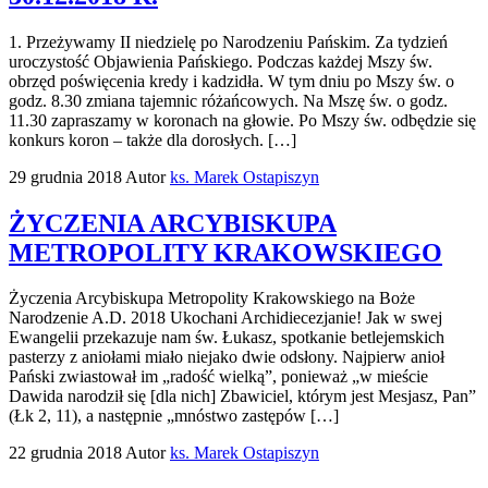
1. Przeżywamy II niedzielę po Narodzeniu Pańskim. Za tydzień
uroczystość Objawienia Pańskiego. Podczas każdej Mszy św.
obrzęd poświęcenia kredy i kadzidła. W tym dniu po Mszy św. o
godz. 8.30 zmiana tajemnic różańcowych. Na Mszę św. o godz.
11.30 zapraszamy w koronach na głowie. Po Mszy św. odbędzie się
konkurs koron – także dla dorosłych. […]
29 grudnia 2018
Autor
ks. Marek Ostapiszyn
ŻYCZENIA ARCYBISKUPA
METROPOLITY KRAKOWSKIEGO
Życzenia Arcybiskupa Metropolity Krakowskiego na Boże
Narodzenie A.D. 2018 Ukochani Archidiecezjanie! Jak w swej
Ewangelii przekazuje nam św. Łukasz, spotkanie betlejemskich
pasterzy z aniołami miało niejako dwie odsłony. Najpierw anioł
Pański zwiastował im „radość wielką”, ponieważ „w mieście
Dawida narodził się [dla nich] Zbawiciel, którym jest Mesjasz, Pan”
(Łk 2, 11), a następnie „mnóstwo zastępów […]
22 grudnia 2018
Autor
ks. Marek Ostapiszyn