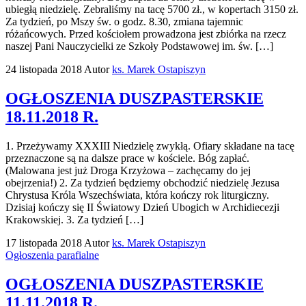
ubiegłą niedzielę. Zebraliśmy na tacę 5700 zł., w kopertach 3150 zł.
Za tydzień, po Mszy św. o godz. 8.30, zmiana tajemnic
różańcowych. Przed kościołem prowadzona jest zbiórka na rzecz
naszej Pani Nauczycielki ze Szkoły Podstawowej im. św. […]
24 listopada 2018
Autor
ks. Marek Ostapiszyn
OGŁOSZENIA DUSZPASTERSKIE
18.11.2018 R.
1. Przeżywamy XXXIII Niedzielę zwykłą. Ofiary składane na tacę
przeznaczone są na dalsze prace w kościele. Bóg zapłać.
(Malowana jest już Droga Krzyżowa – zachęcamy do jej
obejrzenia!) 2. Za tydzień będziemy obchodzić niedzielę Jezusa
Chrystusa Króla Wszechświata, która kończy rok liturgiczny.
Dzisiaj kończy się II Światowy Dzień Ubogich w Archidiecezji
Krakowskiej. 3. Za tydzień […]
17 listopada 2018
Autor
ks. Marek Ostapiszyn
Ogłoszenia parafialne
OGŁOSZENIA DUSZPASTERSKIE
11.11.2018 R.