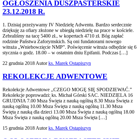
OGŁOSZENIA DUSZPASTERSKIE
23.12.2018 R.
1. Dzisiaj przeżywamy IV Niedzielę Adwentu. Bardzo serdecznie
dziękuję za ofiary złożone w ubiegłą niedzielę na prace w kościele.
Zebraliśmy na tacę 5400 zł., w kopertach 4710 zł. Bóg zapłać
rodzinie Państwa Zaforymskich. Są oni fundatorami nowego
witraża „Wniebowzięcie NMP”. Poświęcenie witraża odbędzie się 6
stycznia o godz. 18.00 – w ostatnim dniu Epifanii. Podczas […]
22 grudnia 2018
Autor
ks. Marek Ostapiszyn
REKOLEKCJE ADWENTOWE
Rekolekcje Adwentowe ,,CZEGO MOGĘ SIĘ SPODZIEWAĆ.”
Rekolekcje poprowadzi: ks. Michał Górski SAC. NIEDZIELA 16
GRUDNIA 7.00 Msza Święta z nauką ogólną 8.30 Msza Święta z
nauką ogólną 10.00 Msza Święta z nauką ogólną 11.30 Msza
Święta z nauką dla dzieci 13.00 Msza Święta z nauką ogólną 18.00
Msza Święta z nauką ogólną 20.00 Msza Święta […]
15 grudnia 2018
Autor
ks. Marek Ostapiszyn