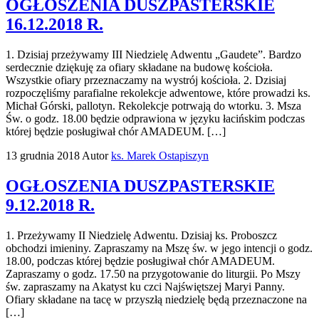
OGŁOSZENIA DUSZPASTERSKIE
16.12.2018 R.
1. Dzisiaj przeżywamy III Niedzielę Adwentu „Gaudete”. Bardzo
serdecznie dziękuję za ofiary składane na budowę kościoła.
Wszystkie ofiary przeznaczamy na wystrój kościoła. 2. Dzisiaj
rozpoczęliśmy parafialne rekolekcje adwentowe, które prowadzi ks.
Michał Górski, pallotyn. Rekolekcje potrwają do wtorku. 3. Msza
Św. o godz. 18.00 będzie odprawiona w języku łacińskim podczas
której będzie posługiwał chór AMADEUM. […]
13 grudnia 2018
Autor
ks. Marek Ostapiszyn
OGŁOSZENIA DUSZPASTERSKIE
9.12.2018 R.
1. Przeżywamy II Niedzielę Adwentu. Dzisiaj ks. Proboszcz
obchodzi imieniny. Zapraszamy na Mszę św. w jego intencji o godz.
18.00, podczas której będzie posługiwał chór AMADEUM.
Zapraszamy o godz. 17.50 na przygotowanie do liturgii. Po Mszy
św. zapraszamy na Akatyst ku czci Najświętszej Maryi Panny.
Ofiary składane na tacę w przyszłą niedzielę będą przeznaczone na
[…]