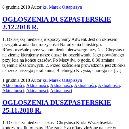
8 grudnia 2018
Autor
ks. Marek Ostapiszyn
OGŁOSZENIA DUSZPASTERSKIE
2.12.2018 R.
1. Dzisiejszą niedzielą rozpoczynamy Adwent. Jest on okresem
przygotowania do uroczystości Narodzenia Pańskiego.
Równocześnie przez wspomnienie pierwszego przyjścia Chrystusa
na ziemię kierujemy nasze dusze ku oczekiwaniu Jego powtórnego
przyjścia na końcu czasów. Po Mszy św. o godz. 8.30 zmiana
tajemnic różańcowych. 2. Przed kościołem prowadzona jest zbiórka
na rzecz naszego parafianina, 9-letniego Krzysia, chorego na […]
1 grudnia 2018
Autor
ks. Marek Ostapiszyn
Aktualności
,
Aktualności
,
Aktualności
,
Aktualności
,
Aktualności
,
Aktualności
,
Aktualności
,
Aktualności
OGŁOSZENIA DUSZPASTERSKIE
25.11.2018 R.
1. Dzisiejsza niedziela Jezusa Chrystusa Króla Wszechświata
kończy rok liturgiczny. Bóg zapłać za ofiary złożone na tacę w