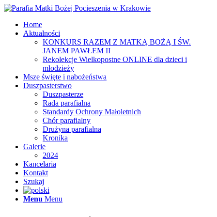
Home
Aktualności
KONKURS RAZEM Z MATKĄ BOŻĄ I ŚW.
JANEM PAWŁEM II
Rekolekcje Wielkopostne ONLINE dla dzieci i
młodzieży
Msze święte i nabożeństwa
Duszpasterstwo
Duszpasterze
Rada parafialna
Standardy Ochrony Małoletnich
Chór parafialny
Drużyna parafialna
Kronika
Galerie
2024
Kancelaria
Kontakt
Szukaj
Menu
Menu