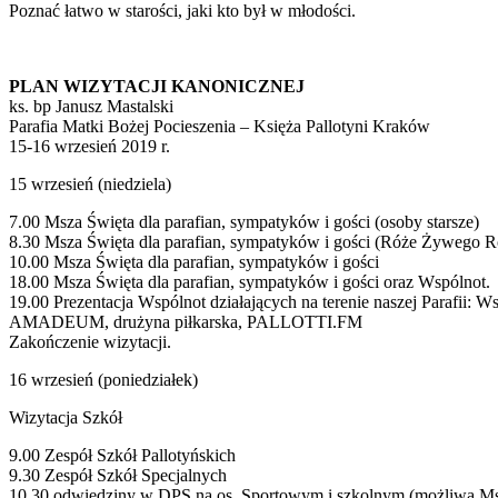
Poznać łatwo w starości, jaki kto był w młodości.
PLAN WIZYTACJI KANONICZNEJ
ks. bp Janusz Mastalski
Parafia Matki Bożej Pocieszenia – Księża Pallotyni Kraków
15-16 wrzesień 2019 r.
15 wrzesień (niedziela)
7.00 Msza Święta dla parafian, sympatyków i gości (osoby starsze)
8.30 Msza Święta dla parafian, sympatyków i gości (Róże Żywego 
10.00 Msza Święta dla parafian, sympatyków i gości
18.00 Msza Święta dla parafian, sympatyków i gości oraz Wspólnot.
19.00 Prezentacja Wspólnot działających na terenie naszej Parafii: W
AMADEUM, drużyna piłkarska, PALLOTTI.FM
Zakończenie wizytacji.
16 wrzesień (poniedziałek)
Wizytacja Szkół
9.00 Zespół Szkół Pallotyńskich
9.30 Zespół Szkół Specjalnych
10.30 odwiedziny w DPS na os. Sportowym i szkolnym (możliwa M