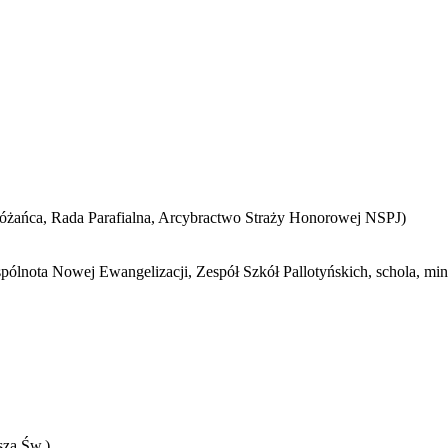
Różańca, Rada Parafialna, Arcybractwo Straży Honorowej NSPJ)
spólnota Nowej Ewangelizacji, Zespół Szkół Pallotyńskich, schola, min
sza Św.)