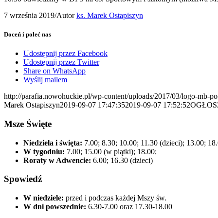
7 września 2019
/
Autor
ks. Marek Ostapiszyn
Doceń i poleć nas
Udostępnij przez Facebook
Udostępnij przez Twitter
Share on WhatsApp
Wyślij mailem
http://parafia.nowohuckie.pl/wp-content/uploads/2017/03/logo-mb-p
Marek Ostapiszyn
2019-09-07 17:47:35
2019-09-07 17:52:52
OGŁOSZ
Msze Święte
Niedziela i święta:
7.00; 8.30; 10.00; 11.30 (dzieci); 13.00; 18
W tygodniu:
7.00; 15.00 (w piątki); 18.00;
Roraty w Adwencie:
6.00; 16.30 (dzieci)
Spowiedź
W niedziele:
przed i podczas każdej Mszy św.
W dni powszednie:
6.30-7.00 oraz 17.30-18.00