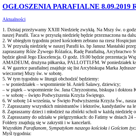
OGŁOSZENIA PARAFIALNE 8.09.2019 R
Aktualności
1. Dzisiaj przeżywamy XXIII Niedzielę zwykłą. Na Mszy św. o godz.
naszej Parafii. Taca w przyszłą niedzielę będzie przeznaczona na dals
2. W ubiegłym tygodniu przed kościołem zebrano na rzesz Hospicjum 
3. W przyszłą niedzielę w naszej Parafii ks. bp Janusz Mastalski prz
zapraszamy Róże Żywego Różańca, Radę Parafialną, Arcybractwo Str
będzie głosił Jego Ekscelencja. O godz. 19.00 będzie prezentacja Ws
AMADEUM, drużyna piłkarska, PALLOTTI.FM. W poniedziałek ks. Bi
4. W gazetce parafialnej znajduje się list Arcybiskupa Marka Jędr
wieczornej Mszy św. w sobotę.
5. W tym tygodniu w liturgii obchodzić będziemy:
– w poniedziałek – wspomnienie bł. Anieli Salawy, dziewicy;
– w piątek – wspomnienie św. Jana Chryzostoma, biskupa i doktora K
– w sobotę – święto Podwyższenia Krzyża Świętego.
6. W sobotę 14 września, w Święto Podwyższenia Krzyża Św., nasza p
7. Zapraszamy wszystkich ministrantów i lektorów, kandydatów na lek
8. Zapraszamy dzieci i młodzież na zbiórki scholi w każdą niedzielę 
9. Zapraszamy do udziału w pielgrzymkach: do Fatimy w dniach 24 – 28
Foldery znajdują się w zakrystii i w kancelarii.
Wszystkim Parafianom, Sympatykom naszego kościoła i Gościom życzy
Myśl tygodnia: