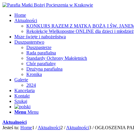
Home
Aktualności
KONKURS RAZEM Z MATKĄ BOŻĄ I ŚW. JANEM
Rekolekcje Wielkopostne ONLINE dla dzieci i młodzie
Msze święte i nabożeństwa
Duszpasterstwo
Duszpasterze
Rada parafialna
Standardy Ochrony Małoletnich
Chór parafialny
Drużyna parafialna
Kronika
Galerie
2024
Kancelaria
Kontakt
Szukaj
Menu
Menu
Aktualności
Jesteś tu:
Home
1
/
Aktualności
2
/
Aktualności
3
/
OGŁOSZENIA PARA