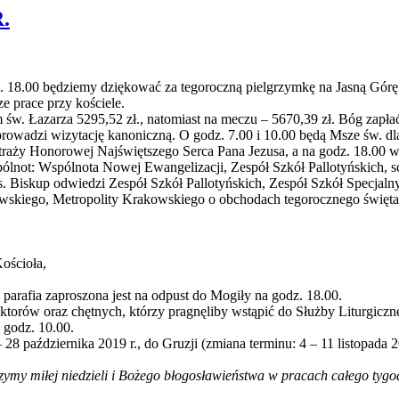
.
 18.00 będziemy dziękować za tegoroczną pielgrzymkę na Jasną Górę.
ze prace przy kościele.
św. Łazarza 5295,52 zł., natomiast na meczu – 5670,39 zł. Bóg zapłać 
eprowadzi wizytację kanoniczną. O godz. 7.00 i 10.00 będą Msze św. dl
aży Honorowej Najświętszego Serca Pana Jezusa, a na godz. 18.00 ws
pólnot: Wspólnota Nowej Ewangelizacji, Zespół Szkół Pallotyńskich, sch
skup odwiedzi Zespół Szkół Pallotyńskich, Zespół Szkół Specjaln
aszewskiego, Metropolity Krakowskiego o obchodach tegorocznego świę
ościoła,
arafia zaproszona jest na odpust do Mogiły na godz. 18.00.
torów oraz chętnych, którzy pragnęliby wstąpić do Służby Liturgiczne
o godz. 10.00.
 października 2019 r., do Gruzji (zmiana terminu: 4 – 11 listopada 20
my miłej niedzieli i Bożego błogosławieństwa w pracach całego tygo