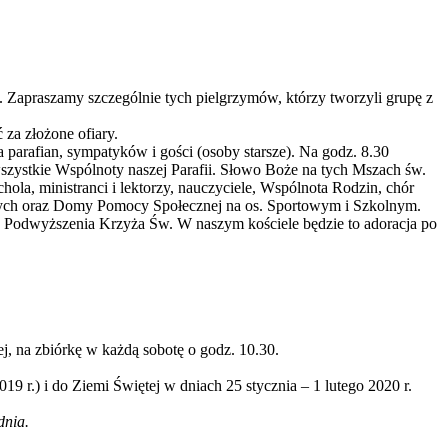
 Zapraszamy szczególnie tych pielgrzymów, którzy tworzyli grupę z
za złożone ofiary.
a parafian, sympatyków i gości (osoby starsze). Na godz. 8.30
zystkie Wspólnoty naszej Parafii. Słowo Boże na tych Mszach św.
ola, ministranci i lektorzy, nauczyciele, Wspólnota Rodzin, chór
ych oraz Domy Pomocy Społecznej na os. Sportowym i Szkolnym.
ta Podwyższenia Krzyża Św. W naszym kościele będzie to adoracja po
j, na zbiórkę w każdą sobotę o godz. 10.30.
19 r.) i do Ziemi Świętej w dniach 25 stycznia – 1 lutego 2020 r.
dnia.