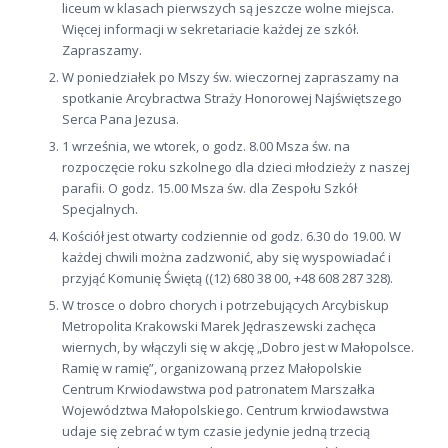
liceum w klasach pierwszych są jeszcze wolne miejsca.
Więcej informacji w sekretariacie każdej ze szkół.
Zapraszamy.
W poniedziałek po Mszy św. wieczornej zapraszamy na
spotkanie Arcybractwa Straży Honorowej Najświętszego
Serca Pana Jezusa.
1 września, we wtorek, o godz. 8.00 Msza św. na
rozpoczęcie roku szkolnego dla dzieci młodzieży z naszej
parafii. O godz. 15.00 Msza św. dla Zespołu Szkół
Specjalnych.
Kościół jest otwarty codziennie od godz. 6.30 do 19.00. W
każdej chwili można zadzwonić, aby się wyspowiadać i
przyjąć Komunię Świętą ((12) 680 38 00, +48 608 287 328).
W trosce o dobro chorych i potrzebujących Arcybiskup
Metropolita Krakowski Marek Jędraszewski zachęca
wiernych, by włączyli się w akcję „Dobro jest w Małopolsce.
Ramię w ramię”, organizowaną przez Małopolskie
Centrum Krwiodawstwa pod patronatem Marszałka
Województwa Małopolskiego. Centrum krwiodawstwa
udaje się zebrać w tym czasie jedynie jedną trzecią