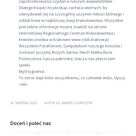
zapotrzebowania szpitali w naszym województwie.
Dlatego Ksiądz Arcybiskup zachęca wiernych, by
zdecydowali się na szczególny uczynek miłości bliźniego i
oddali krew w najbliższej stacji krwiodawstwa. Wszystkie
potrzebne informacje można znaleźć na stronie
internetowej Regionalnego Centrum Krwiodawstwa i
Krwiolecznictwa w Krakowie www.rckik.krakow.pl
Wszystkim Parafianom, Sympatykom naszego kościoła i
Gościom życzymy Bożych darów. Niech Matka Boża
Pocieszenia, nasza patronka, otacza nas płaszczem
opieki.
Myśl tygodnia:
To serce daje kolor wszystkiemu, co człowiek widzi, słyszy
i wie.
/
30 SIERPNIA 2020
AUTOR
KS. MAREK OSTAPISZYN
Doceń i poleć nas