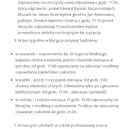
Zapraszamy na uroczystą sumę odpustową o godz. 11.30,
którą odprawi ks. prałat Edward Baniak. Na pozostałych
Mszach św. Słowo Boże będzie głosił ks. Jan Adamowicz,
pallotyn. Zmiana tajemnic różańca o godz. 11.15 (przed
Mszą św. odpustową). Przed kościołem będzie
prowadzona zbiórka na Hospicjum św. Łazarza.
W tym tygodniu w liturgii przeżywać będziemy:
w czwartek – wspomnienie św. Grzegorza Wielkiego,
papieża i doktora Kościoła, jest to I czwartek miesiąca; w
tym dniu od godz. 17.00 zapraszamy na adoracje i modlitwy
o powołania kapłańskie i zakonne;
w piątek – jest to 1-szy piątek miesiąca. Od godz. 9.00
chcemy odwiedzić chorych. Odwiedziny tylko po zgłoszeniu
telefonicznym. Od godz. 17.00 – adoracja i spowiedź;
w sobotę – I sobota miesiąca. O godz. 15.00 zapraszamy na
Mszę św. z modlitwą o uzdrowienie. Po Mszy św. wieczornej
czuwanie I sobotnie do godz. 21.00.
W naszych szkołach: w szkole podstawowej oraz w