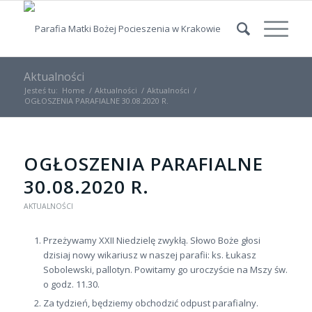
Aktualności
Jesteś tu:
Home
/
Aktualności
/
Aktualności
/
OGŁOSZENIA PARAFIALNE 30.08.2020 R.
OGŁOSZENIA PARAFIALNE
30.08.2020 R.
AKTUALNOŚCI
Przeżywamy XXII Niedzielę zwykłą. Słowo Boże głosi
dzisiaj nowy wikariusz w naszej parafii: ks. Łukasz
Sobolewski, pallotyn. Powitamy go uroczyście na Mszy św.
o godz. 11.30.
Za tydzień, będziemy obchodzić odpust parafialny.