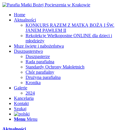
Home
Aktualności
KONKURS RAZEM Z MATKĄ BOŻĄ I ŚW.
JANEM PAWŁEM II
Rekolekcje Wielkopostne ONLINE dla dzieci i
młodzieży
Msze święte i nabożeństwa
Duszpasterstwo
Duszpasterze
Rada parafialna
Standardy Ochrony Małoletnich
Chór parafialny
Drużyna parafialna
Kronika
Galerie
2024
Kancelaria
Kontakt
Szukaj
Menu
Menu
Aktualności