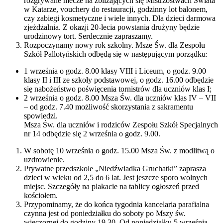
rozgrywane mecze na zbliżających się Mistrzostwach Świata
w Katarze, vouchery do restauracji, godzinny lot balonem,
czy zabiegi kosmetyczne i wiele innych. Dla dzieci darmowa
zjeżdżalnia. Z okazji 20-lecia powstania drużyny będzie
urodzinowy tort. Serdecznie zapraszamy.
Rozpoczynamy nowy rok szkolny. Msze Św. dla Zespołu
Szkół Pallotyńskich odbędą się w następującym porządku:
1 września o godz. 8.00 klasy VIII i Liceum, o godz. 9.00
klasy II i III ze szkoły podstawowej, o godz. 16.00 odbędzie
się nabożeństwo poświęcenia tornistrów dla uczniów klas I;
2 września o godz. 8.00 Msza Św. dla uczniów klas IV – VII
– od godz. 7.40 możliwość skorzystania z sakramentu
spowiedzi.
Msza Św. dla uczniów i rodziców Zespołu Szkół Specjalnych
nr 14 odbędzie się 2 września o godz. 9.00.
W sobotę 10 września o godz. 15.00 Msza Św. z modlitwą o
uzdrowienie.
Prywatne przedszkole „Niedźwiadka Gruchatki” zaprasza
dzieci w wieku od 2,5 do 6 lat. Jest jeszcze sporo wolnych
miejsc. Szczegóły na plakacie na tablicy ogłoszeń przed
kościołem.
Przypominamy, że do końca tygodnia kancelaria parafialna
czynna jest od poniedziałku do soboty po Mszy św.
wieczornej do godziny 19.30. Od poniedziałku 5 września