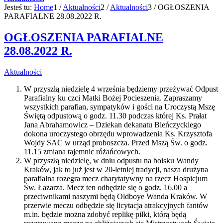
Jesteś tu:
Home
1
/
Aktualności
2
/
Aktualności
3
/
OGŁOSZENIA
PARAFIALNE 28.08.2022 R.
OGŁOSZENIA PARAFIALNE
28.08.2022 R.
Aktualności
W przyszłą niedzielę 4 września będziemy przeżywać Odpust
Parafialny ku czci Matki Bożej Pocieszenia. Zapraszamy
wszystkich parafian, sympatyków i gości na Uroczystą Mszę
Świętą odpustową o godz. 11.30 podczas której Ks. Prałat
Jana Abrahamowicz – Dziekan dekanatu Bieńczyckiego
dokona uroczystego obrzędu wprowadzenia Ks. Krzysztofa
Wojdy SAC w urząd proboszcza. Przed Mszą Św. o godz.
11.15 zmiana tajemnic różańcowych.
W przyszłą niedzielę, w dniu odpustu na boisku Wandy
Kraków, jak to już jest w 20-letniej tradycji, nasza drużyna
parafialna rozegra mecz charytatywny na rzecz Hospicjum
Św. Łazarza. Mecz ten odbędzie się o godz. 16.00 a
przeciwnikami naszymi będą Oldboye Wanda Kraków. W
przerwie meczu odbędzie się licytacja atrakcyjnych fantów
m.in. będzie można zdobyć replikę piłki, którą będą