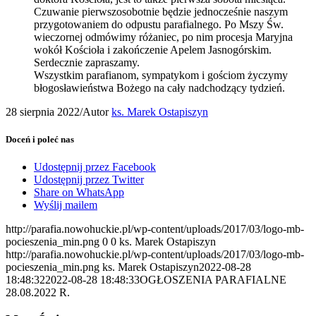
Czuwanie pierwszosobotnie będzie jednocześnie naszym
przygotowaniem do odpustu parafialnego. Po Mszy Św.
wieczornej odmówimy różaniec, po nim procesja Maryjna
wokół Kościoła i zakończenie Apelem Jasnogórskim.
Serdecznie zapraszamy.
Wszystkim parafianom, sympatykom i gościom życzymy
błogosławieństwa Bożego na cały nadchodzący tydzień.
28 sierpnia 2022
/
Autor
ks. Marek Ostapiszyn
Doceń i poleć nas
Udostępnij przez Facebook
Udostępnij przez Twitter
Share on WhatsApp
Wyślij mailem
http://parafia.nowohuckie.pl/wp-content/uploads/2017/03/logo-mb-
pocieszenia_min.png
0
0
ks. Marek Ostapiszyn
http://parafia.nowohuckie.pl/wp-content/uploads/2017/03/logo-mb-
pocieszenia_min.png
ks. Marek Ostapiszyn
2022-08-28
18:48:32
2022-08-28 18:48:33
OGŁOSZENIA PARAFIALNE
28.08.2022 R.