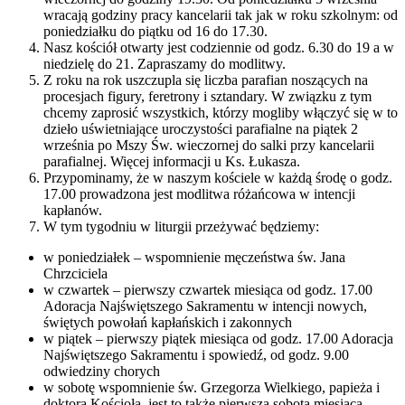
wracają godziny pracy kancelarii tak jak w roku szkolnym: od
poniedziałku do piątku od 16 do 17.30.
Nasz kościół otwarty jest codziennie od godz. 6.30 do 19 a w
niedzielę do 21. Zapraszamy do modlitwy.
Z roku na rok uszczupla się liczba parafian noszących na
procesjach figury, feretrony i sztandary. W związku z tym
chcemy zaprosić wszystkich, którzy mogliby włączyć się w to
dzieło uświetniające uroczystości parafialne na piątek 2
września po Mszy Św. wieczornej do salki przy kancelarii
parafialnej. Więcej informacji u Ks. Łukasza.
Przypominamy, że w naszym kościele w każdą środę o godz.
17.00 prowadzona jest modlitwa różańcowa w intencji
kapłanów.
W tym tygodniu w liturgii przeżywać będziemy:
w poniedziałek – wspomnienie męczeństwa św. Jana
Chrzciciela
w czwartek – pierwszy czwartek miesiąca od godz. 17.00
Adoracja Najświętszego Sakramentu w intencji nowych,
świętych powołań kapłańskich i zakonnych
w piątek – pierwszy piątek miesiąca od godz. 17.00 Adoracja
Najświętszego Sakramentu i spowiedź, od godz. 9.00
odwiedziny chorych
w sobotę wspomnienie św. Grzegorza Wielkiego, papieża i
doktora Kościoła, jest to także pierwsza sobota miesiąca.