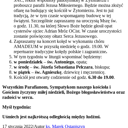
SAC, rektor wspólnoty pallotyńskiej w Żytomierzu i
proboszcz parafii Jezusa Miłosiernego. Będzie można złożyć
ofiarę na budujący się kościół w Żytomierzu. Jest to już
tradycją, że w tym czasie wspomagamy budowę w tej
świątyni. Szczególnie zapraszamy na uroczystą Mszę św.
o godz. 11.30, na której Słowo Boże będzie głosił opat
cystersów ojciec Adrian Mróz OCist. W czasie uroczystości
zostanie poświęcony ołtarz Serca Jezusowego.
Zapraszamy na koncert kolęd w wykonaniu chóru
AMADEUM w przyszłą niedzielę o godz. 19.00. W
repertuarze tradycyjne kolędy polskie i zagraniczne
.
W tym tygodniu w liturgii wspominać będziemy:
w poniedziałek
–
św. Antoniego
, opata;
w środę
–
św. Józefa Sebastiana Pelczara
, biskupa;
w piątek
–
św. Agnieszkę
, dziewicę i męczennicę.
Kościół jest otwarty codziennie od godz.
6.30 do 19.00
.
Wszystkim Parafianom, Sympatykom naszego kościoła i
Gościom życzymy miłej niedzieli, Bożego błogosławieństwa oraz
radości w sercu.
Myśl tygodnia:
Uśmiech jest najkrótszą odległością między ludźmi.
17 stycznia 2022
/
Autor
ks. Marek Ostapiszyn