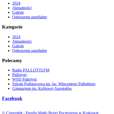
2024
Aktualności
Galerie
Ogłoszenia parafialne
Kategorie
2024
Aktualności
Galerie
Ogłoszenia parafialne
Polecamy
Radio PALLOTTI.FM
Pallotyni
WSD Pallotyni
Szkoła Podstawowa im. św. Wincentego Pallottiego
Gimnazjum im. Królowej Apostołów
Facebook
© Copyright -
Parafia Matki Bożej Pocieszenia w Krakowie