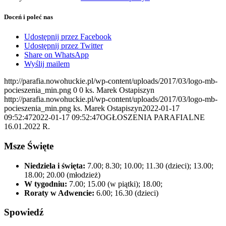
Doceń i poleć nas
Udostępnij przez Facebook
Udostępnij przez Twitter
Share on WhatsApp
Wyślij mailem
http://parafia.nowohuckie.pl/wp-content/uploads/2017/03/logo-mb-
pocieszenia_min.png
0
0
ks. Marek Ostapiszyn
http://parafia.nowohuckie.pl/wp-content/uploads/2017/03/logo-mb-
pocieszenia_min.png
ks. Marek Ostapiszyn
2022-01-17
09:52:47
2022-01-17 09:52:47
OGŁOSZENIA PARAFIALNE
16.01.2022 R.
Msze Święte
Niedziela i święta:
7.00; 8.30; 10.00; 11.30 (dzieci); 13.00;
18.00; 20.00 (młodzież)
W tygodniu:
7.00; 15.00 (w piątki); 18.00;
Roraty w Adwencie:
6.00; 16.30 (dzieci)
Spowiedź