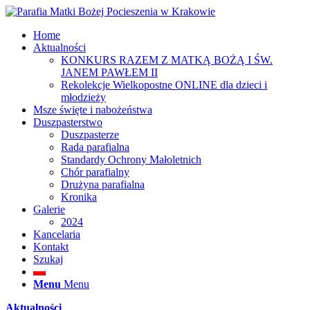
Home
Aktualności
KONKURS RAZEM Z MATKĄ BOŻĄ I ŚW.
JANEM PAWŁEM II
Rekolekcje Wielkopostne ONLINE dla dzieci i
młodzieży
Msze święte i nabożeństwa
Duszpasterstwo
Duszpasterze
Rada parafialna
Standardy Ochrony Małoletnich
Chór parafialny
Drużyna parafialna
Kronika
Galerie
2024
Kancelaria
Kontakt
Szukaj
Menu
Menu
Aktualności