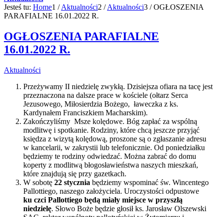
Jesteś tu:
Home
1
/
Aktualności
2
/
Aktualności
3
/
OGŁOSZENIA
PARAFIALNE 16.01.2022 R.
OGŁOSZENIA PARAFIALNE
16.01.2022 R.
Aktualności
Przeżywamy II niedzielę zwykłą. Dzisiejsza ofiara na tacę jest
przeznaczona na dalsze prace w kościele (ołtarz Serca
Jezusowego, Miłosierdzia Bożego, ławeczka z ks.
Kardynałem Franciszkiem Macharskim).
Zakończyliśmy Msze kolędowe. Bóg zapłać za wspólną
modlitwę i spotkanie. Rodziny, które chcą jeszcze przyjąć
księdza z wizytą kolędową, proszone są o zgłaszanie adresu
w kancelarii, w zakrystii lub telefonicznie. Od poniedziałku
będziemy te rodziny odwiedzać. Można zabrać do domu
koperty z modlitwą błogosławieństwa naszych mieszkań,
które znajdują się przy gazetkach.
W sobotę
22 stycznia
będziemy wspominać św. Wincentego
Pallottiego, naszego założyciela. Uroczystości odpustowe
ku czci Pallottiego będą miały miejsce w przyszłą
niedzielę
. Słowo Boże będzie głosił ks. Jarosław Olszewski