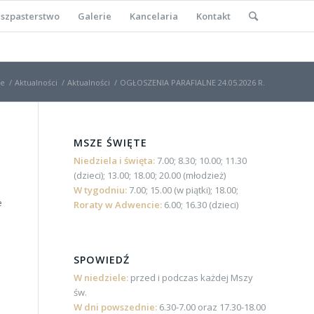
szpasterstwo
Galerie
Kancelaria
Kontakt
e
/
Aktualności
/
Aktualności
/
OGŁOSZENIA PARAFIALNE 24.05.2026 R.
MSZE ŚWIĘTE
Niedziela i święta:
7.00; 8.30; 10.00; 11.30
(dzieci); 13.00; 18.00; 20.00 (młodzież)
W tygodniu:
7.00; 15.00 (w piątki); 18.00;
e
Roraty w Adwencie:
6.00; 16.30 (dzieci)
SPOWIEDŹ
W niedziele:
przed i podczas każdej Mszy
św.
W dni powszednie:
6.30-7.00 oraz 17.30-18.00