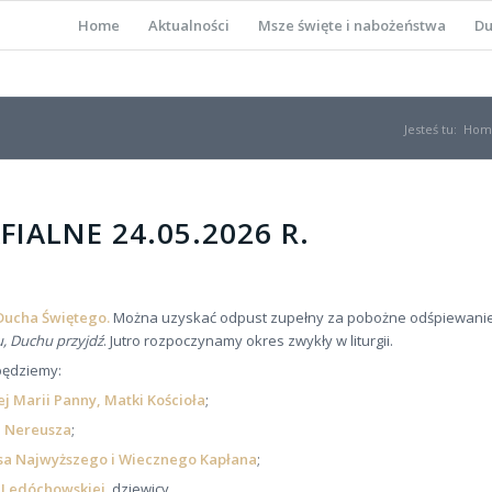
Home
Aktualności
Msze święte i nabożeństwa
Du
Jesteś tu:
Hom
IALNE 24.05.2026 R.
Ducha Świętego.
Można uzyskać odpust zupełny za pobożne odśpiewani
u, Duchu przyjdź
. Jutro rozpoczynamy okres zwykły w liturgii.
 będziemy:
j Marii Panny, Matki Kościoła
;
pa Nereusza
;
usa Najwyższego i Wiecznego Kapłana
;
i Ledóchowskiej
, dziewicy.