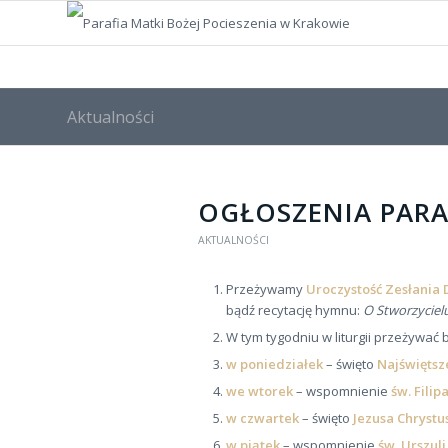
Aktualności
OGŁOSZENIA PARAF
AKTUALNOŚCI
Przeżywamy
Uroczystość Zesłania 
bądź recytację hymnu:
O Stworzyciel
W tym tygodniu w liturgii przeżywać
w poniedziałek
– święto
Najświętsze
we wtorek
– wspomnienie
św. Fili
w czwartek
– święto
Jezusa Chryst
w piątek
– wspomnienie
św. Urszul