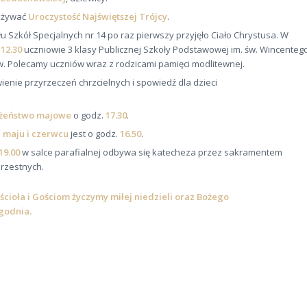
eżywać
Uroczystość Najświętszej Trójcy
.
u Szkół Specjalnych nr 14 po raz pierwszy przyjęło Ciało Chrystusa. W
i
12.30
uczniowie 3 klasy Publicznej Szkoły Podstawowej im. św. Wincenteg
Św. Polecamy uczniów wraz z rodzicami pamięci modlitewnej.
enie przyrzeczeń chrzcielnych i spowiedź dla dzieci
żeństwo majowe
o godz.
17.30
.
h
maju i czerwcu
jest o godz.
16.50
.
19.00
w salce parafialnej odbywa się katecheza przez sakramentem
hrzestnych.
ioła i Gościom życzymy miłej niedzieli oraz Bożego
godnia.
N