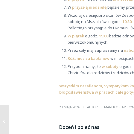
W
przyszłą niedzielę
będziemy prz
Wczoraj dziesięcioro uczniów Zespoł
sobotę na Mszach św. o godz.
10.30
Pallottiego przystąpią do I Komunii 
W piątek
o godz.
19.00
będzie odnowi
pierwszokomunijnych.
Przez cały maj zapraszamy na
nabo
Różaniec za kapłanów
w miesiącac
Przypominamy, że
w soboty
o godz.
Chrztu św. dla rodziców i rodziców c
Wszystkim Parafianom, Sympatykom kośc
błogosławieństwa w pracach całego ty
/
23 MAJA 2026
AUTOR
KS. MAREK OSTAPISZY
OGŁOSZENIA PARAFIALNE 17.05.2026
R.
Doceń i poleć nas