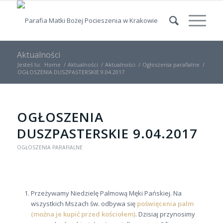
Aktualności
Jesteś tu:
Home
/
Aktualności
/
Aktualności
/
Ogłoszenia parafialne
/
OGŁOSZENIA DUSZPASTERSKIE 9.04.2017
OGŁOSZENIA
DUSZPASTERSKIE 9.04.2017
OGŁOSZENIA PARAFIALNE
Przeżywamy Niedzielę Palmową Męki Pańskiej. Na
wszystkich Mszach św. odbywa się
poświęcenia palm
(można je kupić przed kościołem)
. Dzisiaj przynosimy