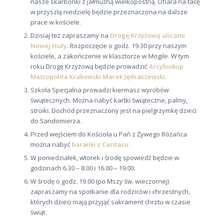
nasze skarbonki z jałmużną wielkopostną. Ofiara na tacę
w przyszłą niedzielę będzie przeznaczona na dalsze
prace w kościele.
Dzisiaj też zapraszamy na
Drogę Krzyżową ulicami
Nowej Huty
. Rozpoczęcie o godz. 19.30 przy naszym
kościele, a zakończenie w klasztorze w Mogile. W tym
roku Drogę Krzyżową będzie prowadzić
Arcybiskup
Metropolita Krakowski Marek Jędraszewski.
Szkoła Specjalna prowadzi kiermasz wyrobów
świątecznych. Można nabyć kartki świąteczne, palmy,
stroiki. Dochód przeznaczony jest na pielgrzymkę dzieci
do Sandomierza.
Przed wejściem do Kościoła u Pań z Żywego Różańca
można nabyć
baranki z Caritasu.
W poniedziałek, wtorek i środę spowiedź będzie w
godzinach 6.30 – 8.00 i 16.00 – 19.00.
W środę o godz. 19.00 (po Mszy św. wieczornej)
zapraszamy na spotkanie dla rodziców i chrzestnych,
których dzieci mają przyjąć sakrament chrztu w czasie
świąt.