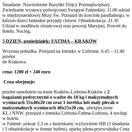
Śniadanie. Nawiedzenie Bazyliki Trójcy Przenajświętszej.
Zwiedzanie wystawy poświęconej Swiątyni Fatimskiej. 11.00 udział
w międzynarodowej Mszy Św. Przejazd do koscioła parafialnego, w
którym dzieci fatimskie przyjęły chrzest. Obiadokolacja. 21.30
Udział w modlitwie rózańcowej oraz procesji Maryjnej. Powrót do
hotelu. Nocleg.
5 DZIEŃ, poniedziałek: FATIMA – KRAKÓW
Wczesna pobudka. Przejazd na lotnisko w Lizbonie. 6.45 – 11.40
przelot
do Krakowa.
cena: 1200 zł + 240 euro
Cena obejmuje:
przelot samolotem na trasie Kraków-Lizbona-Kraków z
2
bagażami podręcznymi o wadze do 10 kg i maksymalnych
wymiarach 55x40x20 cm oraz 1 torebka lub mały plecak o
maksymalnych wymiarach 40x25x20 cm,
ubezpieczenie
KL i NNW, przejazd z lotniska Lizbona-Fatima-Lizbona, 4 noclegi
w hotelu
w Fatimie: pokoje 2,3 os z łazienkami, wyżywienie HB (3 śniadania
i 3 obiadokolacje w formie bufetu), opiekę pilota-przewodnika Cena