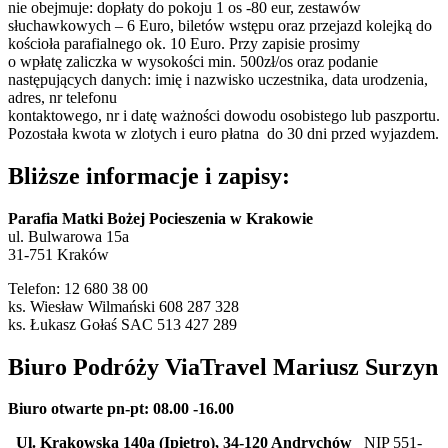
nie obejmuje: dopłaty do pokoju 1 os -80 eur, zestawów
słuchawkowych – 6 Euro, biletów wstępu oraz przejazd kolejką do
kościoła parafialnego ok. 10 Euro. Przy zapisie prosimy
o wpłatę zaliczka w wysokości min. 500zł/os oraz podanie
następujących danych: imię i nazwisko uczestnika, data urodzenia,
adres, nr telefonu
kontaktowego, nr i datę ważności dowodu osobistego lub paszportu.
Pozostała kwota w zlotych i euro płatna do 30 dni przed wyjazdem.
Bliższe informacje i zapisy:
Parafia Matki Bożej Pocieszenia w Krakowie
ul. Bulwarowa 15a
31-751 Kraków
Telefon: 12 680 38 00
ks. Wiesław Wilmański 608 287 328
ks. Łukasz Gołaś SAC 513 427 289
Biuro Podróży ViaTravel Mariusz Surzyn
Biuro otwarte pn-pt: 08.00 -16.00
Ul. Krakowska 140a (Ipiętro), 34-120 Andrychów
NIP 551-