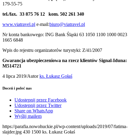
179-55-75
tel./fax. 33 875 76 12 kom. 502 261 340
www.viatravel.pl
e-mail:
biuro@viatravel.pl
Nr konta bankowego: ING Bank Śląski 63 1050 1100 1000 0023
1665 6848
Wpis do rejestru organizatorów turystyki: Z/41/2007
Gwarancja ubezpieczeniowa na rzecz klientów Signal-Iduna:
M514721
4 lipca 2019
/
Autor
ks. Łukasz Gołaś
Doceń i poleć nas
Udostępnij przez Facebook
Udostępnij przez Twitter
Share on WhatsApp
Wyślij mailem
https://parafia.nowohuckie.pl/wp-content/uploads/2019/07/fatima-
slajder.jpg
430
1500
ks. Łukasz Gołaś