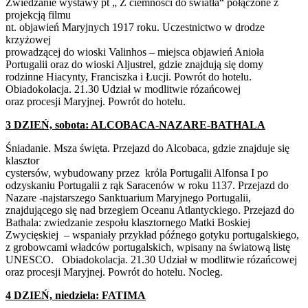
Zwiedzanie wystawy pt „ Z ciemności do światła“ połączone z
projekcją filmu
nt. objawień Maryjnych 1917 roku. Uczestnictwo w drodze
krzyżowej
prowadzącej do wioski Valinhos – miejsca objawień Anioła
Portugalii oraz do wioski Aljustrel, gdzie znajdują się domy
rodzinne Hiacynty, Franciszka i Łucji. Powrót do hotelu.
Obiadokolacja. 21.30 Udział w modlitwie rózańcowej
oraz procesji Maryjnej. Powrót do hotelu.
3 DZIEŃ, sobota: ALCOBACA-NAZARE-BATHALA
Śniadanie. Msza święta. Przejazd do Alcobaca, gdzie znajduje się
klasztor
cystersów, wybudowany przez króla Portugalii Alfonsa I po
odzyskaniu Portugalii z rąk Saracenów w roku 1137. Przejazd do
Nazare -najstarszego Sanktuarium Maryjnego Portugalii,
znajdującego się nad brzegiem Oceanu Atlantyckiego. Przejazd do
Bathala: zwiedzanie zespołu klasztornego Matki Boskiej
Zwycięskiej – wspaniały przykład późnego gotyku portugalskiego,
z grobowcami władców portugalskich, wpisany na światową listę
UNESCO. Obiadokolacja. 21.30 Udział w modlitwie rózańcowej
oraz procesji Maryjnej. Powrót do hotelu. Nocleg.
4 DZIEŃ, niedziela: FATIMA