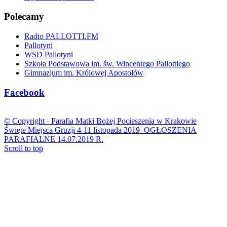
Polecamy
Radio PALLOTTI.FM
Pallotyni
WSD Pallotyni
Szkoła Podstawowa im. św. Wincentego Pallottiego
Gimnazjum im. Królowej Apostołów
Facebook
© Copyright -
Parafia Matki Bożej Pocieszenia w Krakowie
Święte Miejsca Gruzji 4-11 listopada 2019
OGŁOSZENIA
PARAFIALNE 14.07.2019 R.
Scroll to top