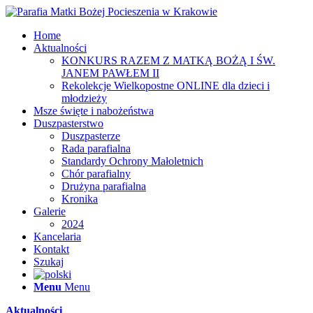
Home
Aktualności
KONKURS RAZEM Z MATKĄ BOŻĄ I ŚW.
JANEM PAWŁEM II
Rekolekcje Wielkopostne ONLINE dla dzieci i
młodzieży
Msze święte i nabożeństwa
Duszpasterstwo
Duszpasterze
Rada parafialna
Standardy Ochrony Małoletnich
Chór parafialny
Drużyna parafialna
Kronika
Galerie
2024
Kancelaria
Kontakt
Szukaj
Menu
Menu
Aktualności