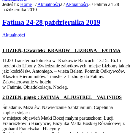
Jesteś tu:
Home
1
/
Aktualności
2
/
Aktualności
3
/
Fatima 24-28
października 2019
Fatima 24-28 października 2019
Aktualności
1 DZIEŃ, Czwartek: KRAKÓW – LIZBONA – FATIMA
11:00 Transfer na lotnisko w Krakowie Balicach. 13:15- 16.15
przelot do Libony. Zwiedzanie zabytkowych miejsc Lizbony takich
jak: kościół św. Antoniego, – wieża Belem, Pomnik Odkrywców,
Klasztor Hieronimitów. Transfer z Lizbony do Fatimy.
Zakwaterowanie w hotelu
w Fatimie. Obiadokolacja. Nocleg.
2 DZIEŃ, piątek-: FATIMA – ALJUSTREL – VALINHOS
Śniadanie. Msza św. Nawiedzanie Sanktuarium: Capelinha –
kaplica stojąca
w miejscu objawień Matki Bożej małym pastuszkom: Łucji,
Franciszkowi i Hiacyncie; Bazylika Matki Boskiej Różańcowej z
grobami Franciszka i Hiacynty.