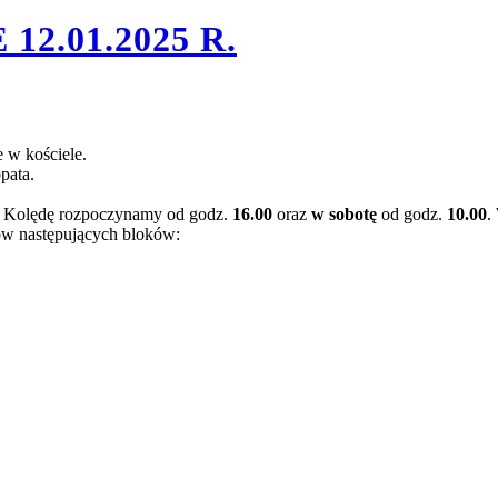
2.01.2025 R.
 w kościele.
opata.
. Kolędę rozpoczynamy od godz.
16.00
oraz
w sobotę
od godz.
10.00
.
ów następujących bloków: