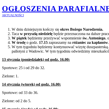
OGŁOSZENIA PARAFIALNE 1
AKTUALNOŚCI
W dniu dzisiejszym kończy się
okres Bożego Narodzenia.
Taca
w przyszłą niedzielę
będzie przeznaczona na dalsze prace
W piątek
będziemy przeżywać wspomnienie
św. Antoniego
, 
W środę
o godz.
17.15
zapraszamy na
różaniec za kapłanów
.
W tym tygodniu będziemy kontynuować wizytę duszpasterską
pallotyni z Wadowic. W tym tygodniu odwiedzimy mieszkańc
13 stycznia (poniedziałek) od godz. 16.00:
Sportowe: 25 i od 29 do 32.
Zielone: 1.
14 stycznia (wtorek) od godz. 16.00:
Sportowe: od 33 do 36.
Zielone: od 2 do 5.