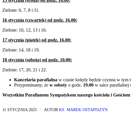
15 stycznia (środa) od godz. 16.00:
Zielone: 6, 7, 8 i 11.
16 stycznia (czwartek) od godz. 16.00:
Zielone: 10, 12, 13 i 16.
17 stycznia (piątek) od godz. 16.00:
Zielone: 14, 18 i 19.
18 stycznia (sobota) od godz. 10.00:
Zielone: 17, 20, 21 i 22.
Kancelaria parafialna
w czasie kolędy będzie czynna w tym 
Przypominamy, że
w soboty
o godz.
19.00
w salce parafialnej
Wszystkim Parafianom Sympatykom naszego kościoła i Gościom 
11 STYCZNIA 2025
/
AUTOR
KS. MAREK OSTAPISZYN