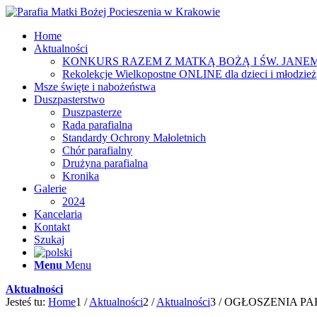
Home
Aktualności
KONKURS RAZEM Z MATKĄ BOŻĄ I ŚW. JANEM
Rekolekcje Wielkopostne ONLINE dla dzieci i młodzie
Msze święte i nabożeństwa
Duszpasterstwo
Duszpasterze
Rada parafialna
Standardy Ochrony Małoletnich
Chór parafialny
Drużyna parafialna
Kronika
Galerie
2024
Kancelaria
Kontakt
Szukaj
Menu
Menu
Aktualności
Jesteś tu:
Home
1
/
Aktualności
2
/
Aktualności
3
/
OGŁOSZENIA PARA