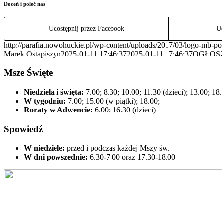
Doceń i poleć nas
Udostępnij przez Facebook
Ud
http://parafia.nowohuckie.pl/wp-content/uploads/2017/03/logo-mb-p
Marek Ostapiszyn
2025-01-11 17:46:37
2025-01-11 17:46:37
OGŁOSZ
Msze Święte
Niedziela i święta:
7.00; 8.30; 10.00; 11.30 (dzieci); 13.00; 18
W tygodniu:
7.00; 15.00 (w piątki); 18.00;
Roraty w Adwencie:
6.00; 16.30 (dzieci)
Spowiedź
W niedziele:
przed i podczas każdej Mszy św.
W dni powszednie:
6.30-7.00 oraz 17.30-18.00