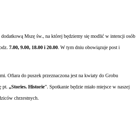
dodatkową Mszę św., na której będziemy się modlić w intencji osób
godz.
7.00, 9.00, 18.00 i 20.00
. W tym dniu obowiązuje post i
i. Ofiara do puszek przeznaczona jest na kwiaty do Grobu
ę pt.
„Stories. Historie
”. Spotkanie będzie miało miejsce w naszej
dziców chrzestnych.