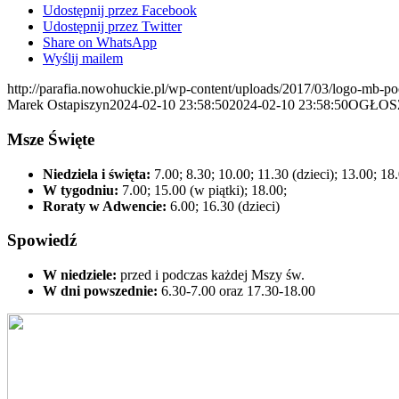
Udostępnij przez Facebook
Udostępnij przez Twitter
Share on WhatsApp
Wyślij mailem
http://parafia.nowohuckie.pl/wp-content/uploads/2017/03/logo-mb-p
Marek Ostapiszyn
2024-02-10 23:58:50
2024-02-10 23:58:50
OGŁOSZ
Msze Święte
Niedziela i święta:
7.00; 8.30; 10.00; 11.30 (dzieci); 13.00; 18
W tygodniu:
7.00; 15.00 (w piątki); 18.00;
Roraty w Adwencie:
6.00; 16.30 (dzieci)
Spowiedź
W niedziele:
przed i podczas każdej Mszy św.
W dni powszednie:
6.30-7.00 oraz 17.30-18.00