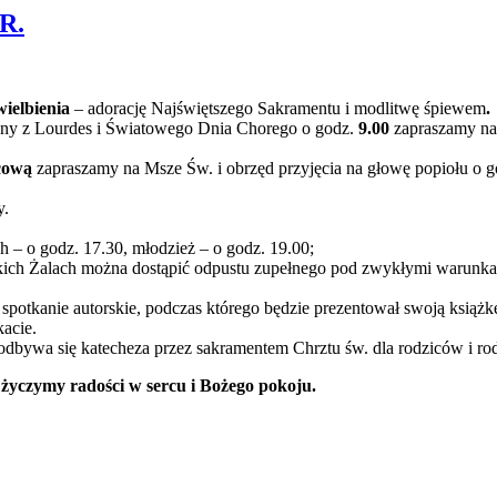
R.
ielbienia
– adorację Najświętszego Sakramentu i modlitwę śpiewem
.
nny z Lourdes i Światowego Dnia Chorego o godz.
9.00
zapraszamy na 
cową
zapraszamy na Msze Św. i obrzęd przyjęcia na głowę popiołu o 
y.
ch – o godz. 17.30, młodzież – o godz. 19.00;
kich Żalach można dostąpić odpustu zupełnego pod zwykłymi warunkam
spotkanie autorskie, podczas którego będzie prezentował swoją książk
kacie.
 odbywa się katecheza przez sakramentem Chrztu św. dla rodziców i ro
yczymy radości w sercu i Bożego pokoju.