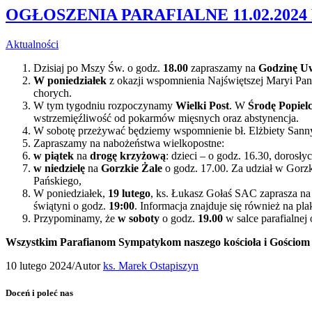
OGŁOSZENIA PARAFIALNE 11.02.2024 
Aktualności
Dzisiaj po Mszy Św. o godz.
18.00
zapraszamy na
Godzinę Uw
W poniedziałek
z okazji wspomnienia Najświętszej Maryi Pa
chorych.
W tym tygodniu rozpoczynamy
Wielki Post
. W
Środę Popiel
wstrzemięźliwość od pokarmów mięsnych oraz abstynencja.
W sobotę przeżywać będziemy wspomnienie bł. Elżbiety Sann
Zapraszamy na nabożeństwa wielkopostne:
w piątek
na
drogę krzyżową
: dzieci – o godz. 16.30, dorosły
w niedzielę
na
Gorzkie Żale
o godz. 17.00. Za udział w Gorz
Pańskiego,
W poniedziałek,
19 lutego
, ks. Łukasz Gołaś SAC zaprasza na 
świątyni o godz.
19:00
. Informacja znajduje się również na pla
Przypominamy, że
w soboty
o godz.
19.00
w salce parafialnej
Wszystkim Parafianom Sympatykom naszego kościoła i Gościom ż
10 lutego 2024
/
Autor
ks. Marek Ostapiszyn
Doceń i poleć nas