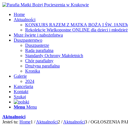
Home
Aktualności
KONKURS RAZEM Z MATKĄ BOŻĄ I ŚW. JANEM
Rekolekcje Wielkopostne ONLINE dla dzieci i młodzie
Msze święte i nabożeństwa
Duszpasterstwo
Duszpasterze
Rada parafialna
Standardy Ochrony Małoletnich
Chór parafialny
Drużyna parafialna
Kronika
Galerie
2024
Kancelaria
Kontakt
Szukaj
Menu
Menu
Aktualności
Jesteś tu:
Home
1
/
Aktualności
2
/
Aktualności
3
/
OGŁOSZENIA PARA