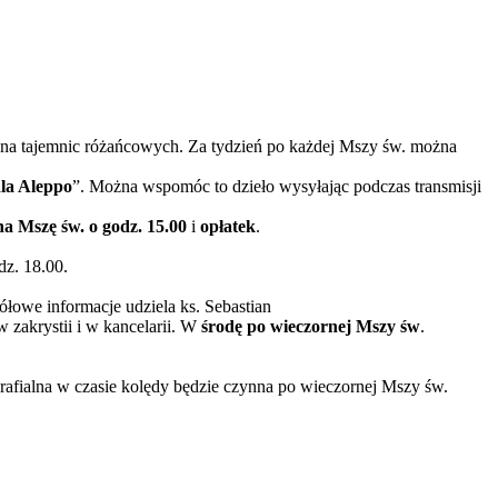
na tajemnic różańcowych. Za tydzień po każdej Mszy św. można
la Aleppo
”. Można wspomóc to dzieło wysyłając podczas transmisji
na Mszę św. o godz. 15.00
i
opłatek
.
dz. 18.00.
łowe informacje udziela ks. Sebastian
zakrystii i w kancelarii. W
środę po wieczornej Mszy św
.
afialna w czasie kolędy będzie czynna po wieczornej Mszy św.