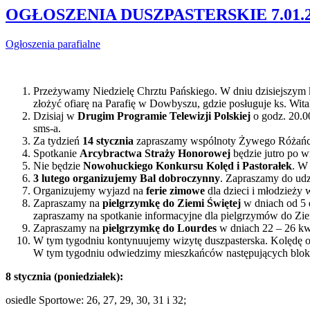
OGŁOSZENIA DUSZPASTERSKIE 7.01.2
Ogłoszenia parafialne
Przeżywamy Niedzielę Chrztu Pańskiego. W dniu dzisiejszym
złożyć ofiarę na Parafię w Dowbyszu, gdzie posługuje ks. Wital
Dzisiaj w
Drugim Programie Telewizji Polskiej
o godz. 20.0
sms-a.
Za tydzień
14 stycznia
zapraszamy wspólnoty Żywego Różańca
Spotkanie
Arcybractwa Straży Honorowej
będzie jutro po w
Nie będzie
Nowohuckiego Konkursu
Kolęd i Pastorałek
. W
3 lutego organizujemy Bal dobroczynny
. Zapraszamy do udzi
Organizujemy wyjazd na
ferie zimowe
dla dzieci i młodzieży 
Zapraszamy na
pielgrzymkę do Ziemi Świętej
w dniach od 5 
zapraszamy na spotkanie informacyjne dla pielgrzymów do Zie
Zapraszamy na
pielgrzymkę do Lourdes
w dniach 22 – 26 kwie
W tym tygodniu kontynuujemy wizytę duszpasterska. Kolędę od
W tym tygodniu odwiedzimy mieszkańców następujących blo
8 stycznia (poniedziałek):
osiedle Sportowe: 26, 27, 29, 30, 31 i 32;