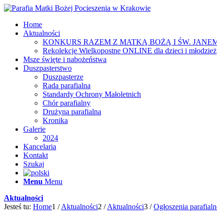
Home
Aktualności
KONKURS RAZEM Z MATKĄ BOŻĄ I ŚW. JANEM
Rekolekcje Wielkopostne ONLINE dla dzieci i młodzie
Msze święte i nabożeństwa
Duszpasterstwo
Duszpasterze
Rada parafialna
Standardy Ochrony Małoletnich
Chór parafialny
Drużyna parafialna
Kronika
Galerie
2024
Kancelaria
Kontakt
Szukaj
Menu
Menu
Aktualności
Jesteś tu:
Home
1
/
Aktualności
2
/
Aktualności
3
/
Ogłoszenia parafialn