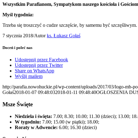
Wszystkim Parafianom, Sympatykom naszego kościoła i Gościom
Myśl tygodnia:
Trzeba się troszczyć o cudze szczęście, by samemu być szczęśliwym.
7 stycznia 2018
/
Autor
ks. Łukasz Gołaś
Doceń i poleć nas
Udostępnij przez Facebook
Udostępnij przez Twitter
Share on WhatsApp
Wyślij mailem
http://parafia.nowohuckie.pl/wp-content/uploads/2017/03/logo-mb-p
Gołaś
2018-01-07 09:48:03
2018-01-11 09:48:40
OGŁOSZENIA DUSZ
Msze Święte
Niedziela i święta:
7.00; 8.30; 10.00; 11.30 (dzieci); 13.00; 18
W tygodniu:
7.00; 15.00 (w piątki); 18.00;
Roraty w Adwencie:
6.00; 16.30 (dzieci)