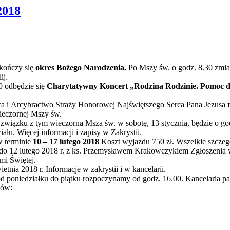
018
 kończy się
okres Bożego Narodzenia.
Po Mszy św. o godz. 8.30 zmia
ij.
0 odbędzie się
Charytatywny Koncert „Rodzina Rodzinie. Pomoc d
 i Arcybractwo Straży Honorowej Najświętszego Serca Pana Jezusa
ieczornej Mszy św.
 związku z tym wieczorna Msza św. w sobotę, 13 stycznia, będzie o go
ału. Więcej informacji i zapisy w Zakrystii.
w terminie
10 – 17 lutego 2018
Koszt wyjazdu 750 zł. Wszelkie szczegó
do 12 lutego 2018 r. z ks. Przemysławem Krakowczykiem Zgłoszenia w 
mi Świętej.
tnia 2018 r. Informacje w zakrystii i w kancelarii.
 poniedziałku do piątku rozpoczynamy od godz. 16.00. Kancelaria par
ków: