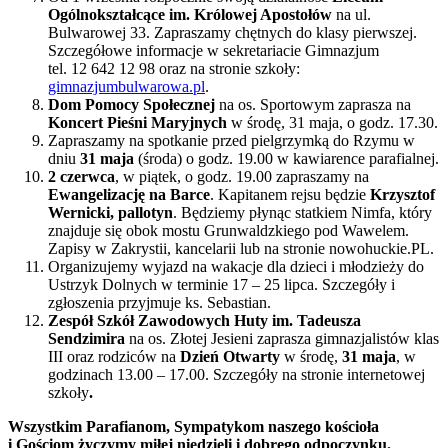
Ogólnokształcące im. Królowej Apostołów
na ul.
Bulwarowej 33. Zapraszamy chętnych do klasy pierwszej.
Szczegółowe informacje w sekretariacie Gimnazjum
tel. 12 642 12 98 oraz na stronie szkoły:
gimnazjumbulwarowa.pl
.
Dom Pomocy Społecznej
na os. Sportowym zaprasza na
Koncert Pieśni Maryjnych
w środę, 31 maja, o godz. 17.30.
Zapraszamy na spotkanie przed pielgrzymką do Rzymu w
dniu
31 maja
(środa) o godz. 19.00 w kawiarence parafialnej.
2 czerwca
, w piątek, o godz. 19.00 zapraszamy na
Ewangelizację na Barce
. Kapitanem rejsu będzie
Krzysztof
Wernicki, pallotyn
. Będziemy płynąc statkiem Nimfa, który
znajduje się obok mostu Grunwaldzkiego pod Wawelem.
Zapisy w Zakrystii, kancelarii lub na stronie nowohuckie.PL.
Organizujemy wyjazd na wakacje dla dzieci i młodzieży do
Ustrzyk Dolnych w terminie 17 – 25 lipca. Szczegóły i
zgłoszenia przyjmuje ks. Sebastian.
Zespół Szkół Zawodowych Huty im. Tadeusza
Sendzimira
na os. Złotej Jesieni zaprasza gimnazjalistów klas
III oraz rodziców na
Dzień Otwarty
w środę,
31 maja
, w
godzinach 13.00 – 17.00. Szczegóły na stronie internetowej
szkoły
.
Wszystkim Parafianom, Sympatykom naszego kościoła
i Gościom życzymy miłej niedzieli i dobrego odpoczynku.