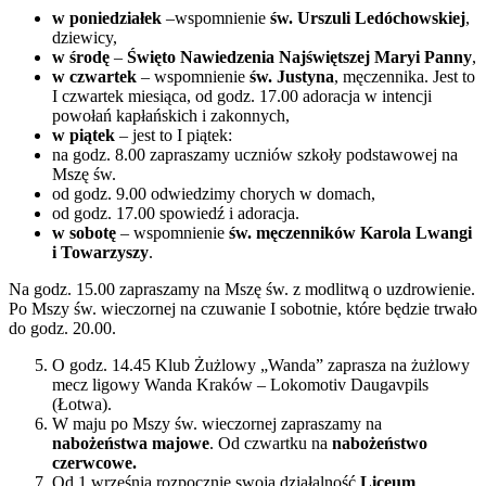
w poniedziałek
–wspomnienie
św. Urszuli Ledóchowskiej
,
dziewicy,
w środę
–
Święto Nawiedzenia Najświętszej Maryi Panny
,
w czwartek
– wspomnienie
św. Justyna
, męczennika. Jest to
I czwartek miesiąca, od godz. 17.00 adoracja w intencji
powołań kapłańskich i zakonnych,
w piątek
– jest to I piątek:
na godz. 8.00 zapraszamy uczniów szkoły podstawowej na
Mszę św.
od godz. 9.00 odwiedzimy chorych w domach,
od godz. 17.00 spowiedź i adoracja.
w sobotę
– wspomnienie
św. męczenników Karola Lwangi
i Towarzyszy
.
Na godz. 15.00 zapraszamy na Mszę św. z modlitwą o uzdrowienie.
Po Mszy św. wieczornej na czuwanie I sobotnie, które będzie trwało
do godz. 20.00.
O godz. 14.45 Klub Żużlowy „Wanda” zaprasza na żużlowy
mecz ligowy Wanda Kraków – Lokomotiv Daugavpils
(Łotwa).
W maju po Mszy św. wieczornej zapraszamy na
nabożeństwa majowe
. Od czwartku na
nabożeństwo
czerwcowe.
Od 1 września rozpocznie swoją działalność
Liceum