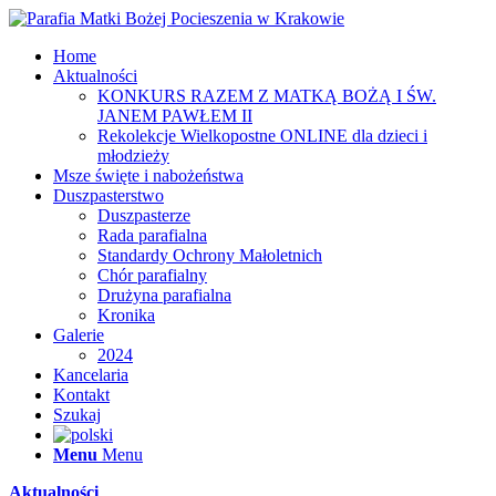
Home
Aktualności
KONKURS RAZEM Z MATKĄ BOŻĄ I ŚW.
JANEM PAWŁEM II
Rekolekcje Wielkopostne ONLINE dla dzieci i
młodzieży
Msze święte i nabożeństwa
Duszpasterstwo
Duszpasterze
Rada parafialna
Standardy Ochrony Małoletnich
Chór parafialny
Drużyna parafialna
Kronika
Galerie
2024
Kancelaria
Kontakt
Szukaj
Menu
Menu
Aktualności