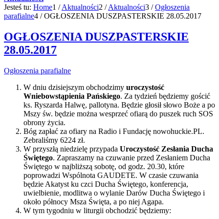
Jesteś tu:
Home
1
/
Aktualności
2
/
Aktualności
3
/
Ogłoszenia
parafialne
4
/
OGŁOSZENIA DUSZPASTERSKIE 28.05.2017
OGŁOSZENIA DUSZPASTERSKIE
28.05.2017
Ogłoszenia parafialne
W dniu dzisiejszym obchodzimy
uroczystość
Wniebowstąpienia Pańskiego
. Za tydzień będziemy gościć
ks. Ryszarda Halwę, pallotyna. Będzie głosił słowo Boże a po
Mszy św. będzie można wesprzeć ofiarą do puszek ruch SOS
obrony życia.
Bóg zapłać za ofiary na Radio i Fundację nowohuckie.PL.
Zebraliśmy 6224 zł.
W przyszłą niedzielę przypada
Uroczystość Zesłania Ducha
Świętego
. Zapraszamy na czuwanie przed Zesłaniem Ducha
Świętego w najbliższą sobotę, od godz. 20.30, które
poprowadzi Wspólnota GAUDETE. W czasie czuwania
będzie Akatyst ku czci Ducha Świętego, konferencja,
uwielbienie, modlitwa o wylanie Darów Ducha Świętego i
około północy Msza Święta, a po niej Agapa.
W tym tygodniu w liturgii obchodzić będziemy: