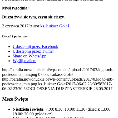
Myśl tygodnia:
Dusza żywi się tym, czym się cieszy.
2 czerwca 2017
/
Autor
ks. Łukasz Gołaś
Doceń i poleć nas
Udostępnij przez Facebook
Udostępnij przez Twitter
Share on WhatsApp
Wyślij mailem
http://parafia.nowohuckie.pl/wp-content/uploads/2017/03/logo-mb-
pocieszenia_min.png
0
0
ks. Łukasz Gołaś
http://parafia.nowohuckie.pl/wp-content/uploads/2017/03/logo-mb-
pocieszenia_min.png
ks. Łukasz Gołaś
2017-06-02 23:30:58
2017-
06-02 23:30:58
OGŁOSZENIA DUSZPASTERSKIE 28.05.2017
Msze Święte
Niedziela i święta:
7.00; 8.30; 10.00; 11.30 (dzieci); 13.00;
18.00; 20.00 (młodzież)