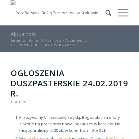
Aktualności
Jesteś tu:
Home
/
Aktualności
/
Aktualności
/
OGŁOSZENIA DUSZPASTERSKIE 24.02.2019 R.
OGŁOSZENIA
DUSZPASTERSKIE 24.02.2019
R.
AKTUALNOŚCI
Przeżywamy VII niedzielę zwykłą. Bóg zapłać za ofiary
złożone na prace przy nowej posadzce w kościele. Na
tacę zebraliśmy 6200 zł., w kopertach – 2030 zł.
W
piątek
przypada
I piątek
miesiąca. O godz. 8.
00 Msza