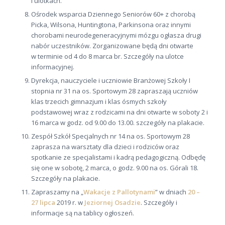
i ulotkach.
Ośrodek wsparcia Dziennego Seniorów 60+ z chorobą
Picka, Wilsona, Huntingtona, Parkinsona oraz innymi
chorobami neurodegeneracyjnymi mózgu ogłasza drugi
nabór uczestników. Zorganizowane będą dni otwarte
w terminie od 4 do 8 marca br. Szczegóły na ulotce
informacyjnej.
Dyrekcja, nauczyciele i uczniowie Branżowej Szkoły I
stopnia nr 31 na os. Sportowym 28 zapraszają uczniów
klas trzecich gimnazjum i klas ósmych szkoły
podstawowej wraz z rodzicami na dni otwarte w soboty 2 i
16 marca w godz. od 9.00 do 13.00. szczegóły na plakacie.
Zespół Szkół Specjalnych nr 14 na os. Sportowym 28
zaprasza na warsztaty dla dzieci i rodziców oraz
spotkanie ze specjalistami i kadrą pedagogiczną. Odbędę
się one w sobotę, 2 marca, o godz. 9.00 na os. Górali 18.
Szczegóły na plakacie.
Zapraszamy na „
Wakacje z Pallotynami
” w dniach
20 –
27 lipca
2019 r. w
Jeziornej Osadzie
. Szczegóły i
informacje są na tablicy ogłoszeń.