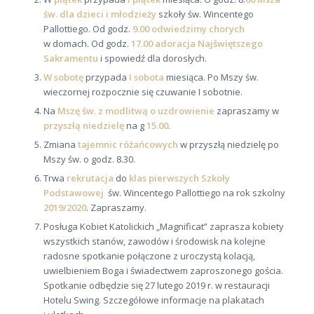
św. dla dzieci i młodzieży
szkoły św. Wincentego
Pallottiego. Od godz.
9.00 odwiedzimy chorych
w domach. Od godz.
17.00 adoracja Najświętszego
Sakramentu
i spowiedź dla dorosłych.
W sobotę
przypada
I sobota
miesiąca. Po Mszy św.
wieczornej rozpocznie się czuwanie I sobotnie.
Na
Mszę św. z modlitwą o uzdrowienie
zapraszamy w
przyszłą niedzielę
na g
15.00
.
Zmiana
tajemnic różańcowych
w przyszłą niedzielę po
Mszy św. o godz. 8.30.
Trwa
rekrutacja
do
klas pierwszych Szkoły
Podstawowej
św. Wincentego Pallottiego na rok szkolny
2019/2020
. Zapraszamy.
Posługa Kobiet Katolickich „Magnificat” zaprasza kobiety
wszystkich stanów, zawodów i środowisk na kolejne
radosne spotkanie połączone z uroczystą kolacją,
uwielbieniem Boga i świadectwem zaproszonego gościa.
Spotkanie odbędzie się 27 lutego 2019 r. w restauracji
Hotelu Swing. Szczegółowe informacje na plakatach