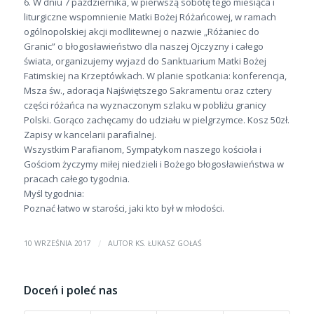
6. W dniu 7 października, w pierwszą sobotę tego miesiąca i
liturgiczne wspomnienie Matki Bożej Różańcowej, w ramach
ogólnopolskiej akcji modlitewnej o nazwie „Różaniec do
Granic” o błogosławieństwo dla naszej Ojczyzny i całego
świata, organizujemy wyjazd do Sanktuarium Matki Bożej
Fatimskiej na Krzeptówkach. W planie spotkania: konferencja,
Msza św., adoracja Najświętszego Sakramentu oraz cztery
części różańca na wyznaczonym szlaku w pobliżu granicy
Polski. Gorąco zachęcamy do udziału w pielgrzymce. Kosz 50zł.
Zapisy w kancelarii parafialnej.
Wszystkim Parafianom, Sympatykom naszego kościoła i
Gościom życzymy miłej niedzieli i Bożego błogosławieństwa w
pracach całego tygodnia.
Myśl tygodnia:
Poznać łatwo w starości, jaki kto był w młodości.
/
10 WRZEŚNIA 2017
AUTOR
KS. ŁUKASZ GOŁAŚ
Doceń i poleć nas