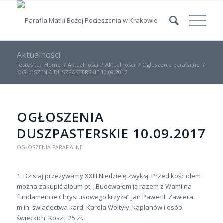
Aktualności
Jesteś tu:
Home
/
Aktualności
/
Aktualności
/
Ogłoszenia parafialne
/
OGŁOSZENIA DUSZPASTERSKIE 10.09.2017
OGŁOSZENIA
DUSZPASTERSKIE 10.09.2017
OGŁOSZENIA PARAFIALNE
1. Dzisiaj przeżywamy XXIII Niedzielę zwykłą. Przed kościołem
można zakupić album pt. „Budowałem ją razem z Wami na
fundamencie Chrystusowego krzyża” Jan Paweł II. Zawiera
m.in. świadectwa kard. Karola Wojtyły, kapłanów i osób
świeckich. Koszt: 25 zł..