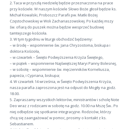
2. Taca w przyszłą niedzielę będzie przeznaczona na prace
przy kościele. W naszym kościele Słowo Boże głosił będzie ks.
Michał Kowalski, Proboszcz Parafii pw. Matki Bożej
Częstochowskiej w Woli Zachariaszowskiej. Po każdej mszy
św. ofiarą do puszek można będzie wesprzeć budowę
tamtejszego kościoła.
3. W tym tygodniu w liturgii obchodzić będziemy:
– w środę – wspomnienie św. Jana Chryzostoma, biskupa i
doktora Kościoła,
– w czwartek – Święto Podwyższenia Krzyża Świętego,
– w piątek – wspomnienie Najświętszej Maryi Panny Bolesnej,
– w sobotę – wspomnienie św. męczenników Korneliusza,
papieża, i Cypriana, biskupa;
4. W czwartek 14 września, w Święto Podwyższenia Krzyża,
nasza parafia zaproszona jest na odpust do Mogiły na godz.
18.00.
5. Zapraszamy wszystkich lektorów, ministrantów i scholę Note
Deo wraz z rodzicami w sobotę na godz. 10.00 na Mszę Św.. Po
niej odbędzie się spotkanie integracyjne. Rodziców, którzy
chcą się zaangażować w pomoc, prosimy o kontakt z ks.
Sebastianem.