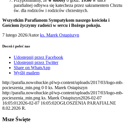
Przypominamy, że
w soboty
o godz.
19.00
w salce
parafialnej odbywa się katecheza przez sakramentem Chrztu
św. dla rodziców i rodziców chrzestnych.
Wszystkim Parafianom Sympatykom naszego kościoła i
Gościom życzymy radości w sercu i Bożego pokoju.
7 lutego 2026
/
Autor
ks. Marek Ostapiszyn
Doceń i poleć nas
Udostępnij przez Facebook
Udostępnij przez Twitter
Share on WhatsApp
Wyślij mailem
http://parafia.nowohuckie.pl/wp-content/uploads/2017/03/logo-mb-
pocieszenia_min.png
0
0
ks. Marek Ostapiszyn
http://parafia.nowohuckie.pl/wp-content/uploads/2017/03/logo-mb-
pocieszenia_min.png
ks. Marek Ostapiszyn
2026-02-07
16:05:01
2026-02-07 16:05:02
OGŁOSZENIA PARAFIALNE
8.02.2026 R.
Msze Święte