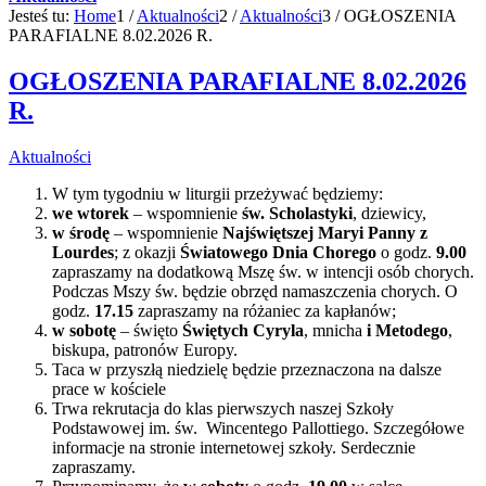
Jesteś tu:
Home
1
/
Aktualności
2
/
Aktualności
3
/
OGŁOSZENIA
PARAFIALNE 8.02.2026 R.
OGŁOSZENIA PARAFIALNE 8.02.2026
R.
Aktualności
W tym tygodniu w liturgii przeżywać będziemy:
we wtorek
– wspomnienie
św. Scholastyki
, dziewicy,
w środę
– wspomnienie
Najświętszej Maryi Panny z
Lourdes
; z okazji
Światowego Dnia Chorego
o godz.
9.00
zapraszamy na dodatkową Mszę św. w intencji osób chorych.
Podczas Mszy św. będzie obrzęd namaszczenia chorych. O
godz.
17.15
zapraszamy na różaniec za kapłanów;
w sobotę
– święto
Świętych Cyryla
, mnicha
i Metodego
,
biskupa, patronów Europy.
Taca w przyszłą niedzielę będzie przeznaczona na dalsze
prace w kościele
Trwa rekrutacja do klas pierwszych naszej Szkoły
Podstawowej im. św. Wincentego Pallottiego. Szczegółowe
informacje na stronie internetowej szkoły. Serdecznie
zapraszamy.