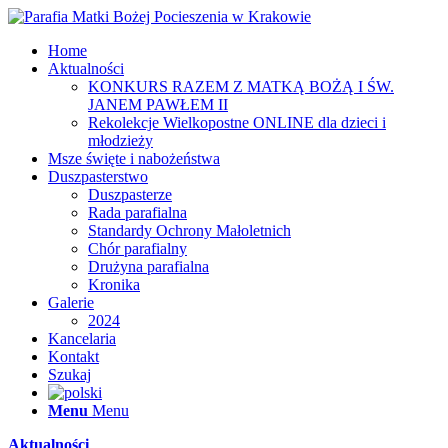
Home
Aktualności
KONKURS RAZEM Z MATKĄ BOŻĄ I ŚW.
JANEM PAWŁEM II
Rekolekcje Wielkopostne ONLINE dla dzieci i
młodzieży
Msze święte i nabożeństwa
Duszpasterstwo
Duszpasterze
Rada parafialna
Standardy Ochrony Małoletnich
Chór parafialny
Drużyna parafialna
Kronika
Galerie
2024
Kancelaria
Kontakt
Szukaj
Menu
Menu
Aktualności