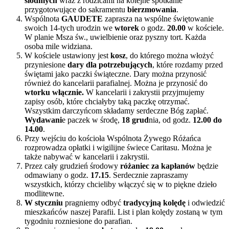
siódmych
wraz z rodzicami na kolejne spotkanie
przygotowujące do sakramentu
bierzmowania
.
Wspólnota
GAUDETE
zaprasza na wspólne świętowanie
swoich 14-tych urodzin we
wtorek
o godz.
20.00
w kościele.
W planie Msza św., uwielbienie oraz pyszny tort. Każda
osoba mile widziana.
W kościele ustawiony jest
kosz
, do którego można włożyć
przyniesione
dary dla potrzebujących
, które rozdamy przed
świętami jako paczki świąteczne. Dary można przynosić
również do kancelarii parafialnej. Można je przynosić do
wtorku włącznie.
W kancelarii i zakrystii przyjmujemy
zapisy osób, które chciałyby taką paczkę otrzymać.
Wszystkim darczyńcom składamy serdeczne Bóg zapłać.
Wydawani
e paczek w środę,
18 grud
nia, od godz.
12.00 do
14
.00
.
Przy wejściu do kościoła Wspólnota Żywego Różańca
rozprowadza opłatki i wigilijne świece Caritasu. Można je
także nabywać w kancelarii i zakrystii.
Przez cały grudzień środowy
różaniec za kapłanów
będzie
odmawiany o godz.
17.15
. Serdecznie zapraszamy
wszystkich, którzy chcieliby włączyć się w to piękne dzieło
modlitewne.
W styczniu
pragniemy odbyć
tradycyjną kolędę
i odwiedzić
mieszkańców naszej Parafii. List i plan kolędy zostaną w tym
tygodniu rozniesione do parafian.