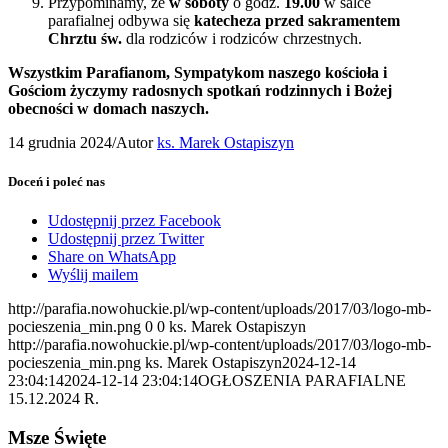
Przypominamy, że
w soboty
o godz.
19.00
w salce
parafialnej odbywa się
katecheza przed sakramentem
Chrztu św.
dla rodziców i rodziców chrzestnych.
Wszystkim Parafianom, Sympatykom naszego kościoła i
Gościom życzymy radosnych spotkań rodzinnych i Bożej
obecności w domach naszych
.
14 grudnia 2024
/
Autor
ks. Marek Ostapiszyn
Doceń i poleć nas
Udostępnij przez Facebook
Udostępnij przez Twitter
Share on WhatsApp
Wyślij mailem
http://parafia.nowohuckie.pl/wp-content/uploads/2017/03/logo-mb-
pocieszenia_min.png
0
0
ks. Marek Ostapiszyn
http://parafia.nowohuckie.pl/wp-content/uploads/2017/03/logo-mb-
pocieszenia_min.png
ks. Marek Ostapiszyn
2024-12-14
23:04:14
2024-12-14 23:04:14
OGŁOSZENIA PARAFIALNE
15.12.2024 R.
Msze Święte