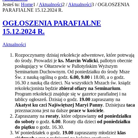
Jesteś tu:
Home
1
/
Aktualności
2
/
Aktualności
3
/
OGŁOSZENIA
PARAFIALNE 15.12.2024 R.
OGŁOSZENIA PARAFIALNE
15.12.2024 R.
Aktualności
Rozpoczynamy dzisiaj rekolekcje adwentowe, które potrwają
do środy. Prowadzi je
ks. Marcin Walicki
, pallotyn obecnie
posługujący w Ołtarzewie w Pallotyńskim Wyższym
Seminarium Duchownym. Od poniedziałku do środy Msze
Św. z nauką ogólną o godz.
6.00, 9.00
i 18.00, a o godz.
16.30 z nauką dla dzieci. Na wszystkich Mszach św. ksiądz
rekolekcjonista będzie
zbierał ofiary
na Seminarium
.
Program rekolekcji znajduje się w gazetce parafialnej i na
tablicy ogłoszeń. Dzisiaj o godz.
19.00
zapraszamy na
Akatyst ku czci Najświętszej Maryi Panny
. Dzisiejsza
taca
przeznaczona jest na dalsze
prace w kościele
.
Zapraszamy na
roraty
, które odprawiamy
od poniedziałku
do soboty
o godz.
6.00
. Roraty dla dzieci
od poniedziałku
do piątku
o godz. 16.30.
W poniedziałek o godz.
19.00
zapraszamy młodzież
klas