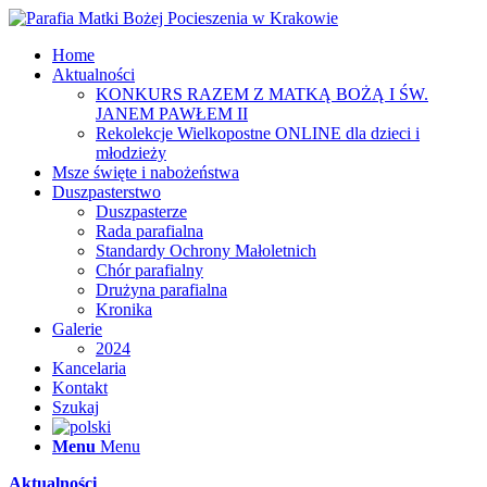
Home
Aktualności
KONKURS RAZEM Z MATKĄ BOŻĄ I ŚW.
JANEM PAWŁEM II
Rekolekcje Wielkopostne ONLINE dla dzieci i
młodzieży
Msze święte i nabożeństwa
Duszpasterstwo
Duszpasterze
Rada parafialna
Standardy Ochrony Małoletnich
Chór parafialny
Drużyna parafialna
Kronika
Galerie
2024
Kancelaria
Kontakt
Szukaj
Menu
Menu
Aktualności